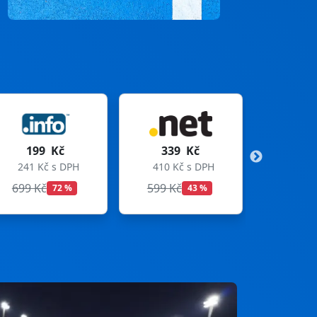
339 Kč
299 Kč
410 Kč s DPH
362 Kč s DPH
599 Kč
699 Kč
43 %
57 %