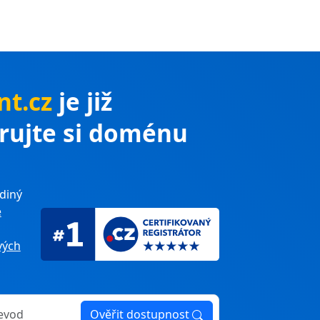
nt.cz
je již
trujte si doménu
diný
e
ých
Ověřit dostupnost