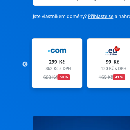
Jste vlastníkem domény?
Přihlaste se
a nahra
299 Kč
99 Kč
275
362 Kč s DPH
120 Kč s DPH
333 K
600 Kč
169 Kč
299 K
50 %
41 %