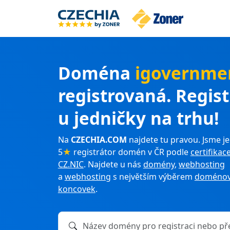
Doména
igovernme
registrovaná. Regis
u jedničky na trhu!
Na
CZECHIA.COM
najdete tu pravou. Jsme je
5
★
registrátor domén v ČR podle
certifikac
CZ.NIC
. Najdete u nás
domény
,
webhosting
a
webhosting
s největším výběrem
doménov
koncovek
.
Název domény k registraci nebo převodu