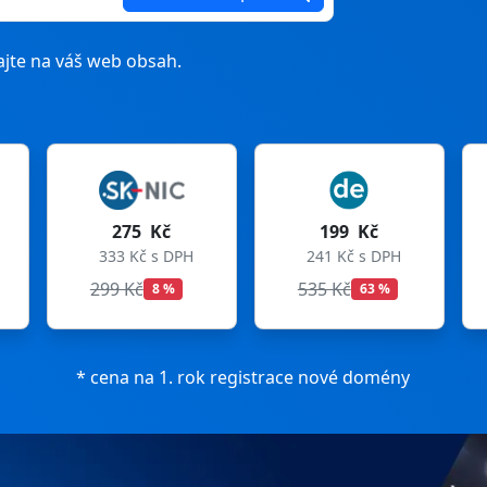
jte na váš web obsah.
 Kč
199 Kč
199 Kč
č s DPH
241 Kč s DPH
241 Kč s DPH
č
535 Kč
699 Kč
8 %
63 %
72 %
* cena na 1. rok registrace nové domény