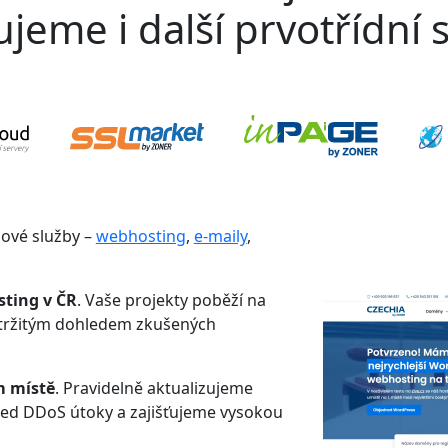
jeme i další prvotřídní s
gové služby –
webhosting
,
e-maily
,
sting v ČR
. Vaše projekty poběží na
etržitým dohledem zkušených
m místě
. Pravidelně aktualizujeme
řed DDoS útoky a zajišťujeme vysokou